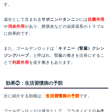
す。
成分として含まれる
サポニン
や
タンニン
には
抗菌作用
や
消炎作用
があり、膀胱炎などの泌尿器系のトラブル
に効果的です。
また、ゴールデンロッドは「
キドニー（腎臓）クレン
ジングハーブ
」と呼ばれ、腎臓の働きを活発にするこ
とで
利尿作用
を促す働きもあります。
効果②：生活習慣病の予防
次に紹介する効能は、
生活習慣病の予防
です。
ゴールデンロッドは成分として、フラボノイドの
ルチ