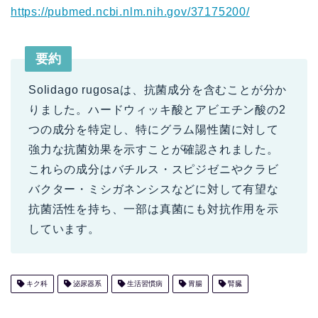
https://pubmed.ncbi.nlm.nih.gov/37175200/
要約
Solidago rugosaは、抗菌成分を含むことが分か
りました。ハードウィッキ酸とアビエチン酸の2
つの成分を特定し、特にグラム陽性菌に対して
強力な抗菌効果を示すことが確認されました。
これらの成分はバチルス・スピジゼニやクラビ
バクター・ミシガネンシスなどに対して有望な
抗菌活性を持ち、一部は真菌にも対抗作用を示
しています。
キク科
泌尿器系
生活習慣病
胃腸
腎臓