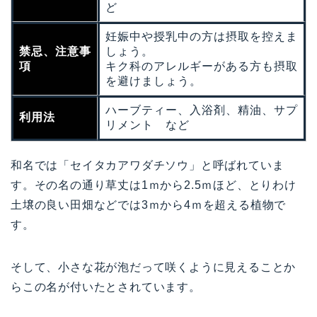
ど
妊娠中や授乳中の方は摂取を控えま
禁忌、注意事
しょう。
項
キク科のアレルギーがある方も摂取
を避けましょう。
ハーブティー、入浴剤、精油、サプ
利用法
リメント など
和名では「セイタカアワダチソウ」と呼ばれていま
す。その名の通り草丈は1ｍから2.5ｍほど、とりわけ
土壌の良い田畑などでは3ｍから4ｍを超える植物で
す。
そして、小さな花が泡だって咲くように見えることか
らこの名が付いたとされています。