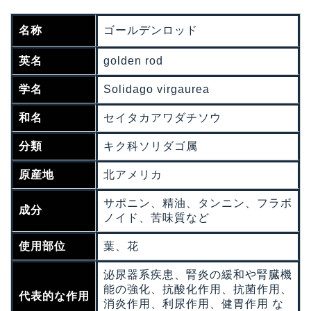
名称
ゴールデンロッド
英名
golden rod
学名
Solidago virgaurea
和名
セイタカアワダチソウ
分類
キク科ソリダゴ属
原産地
北アメリカ
サポニン、精油、タンニン、フラボ
成分
ノイド、苦味質など
使用部位
葉、花
泌尿器系疾患、腎炎の緩和や腎臓機
能の強化、抗酸化作用、抗菌作用、
代表的な作用
消炎作用、利尿作用、健胃作用 な