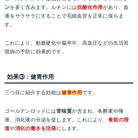
ン
を多く含みます。ルチンには
抗酸化作用
があり、血
液をサラサラにすることで毛細血管を正常に保ちま
す。
これにより、動脈硬化や脳卒中、高血圧などの生活習
慣病の予防に効果的です。
効果③：健胃作用
三つ目に紹介する効能は
健胃作用
です。
ゴールデンロッドには
苦味質
が含まれ、各酵素や唾
液、消化液の分泌を促します。これにより、
食欲の増
進
や
消化の働きを活発
にします。