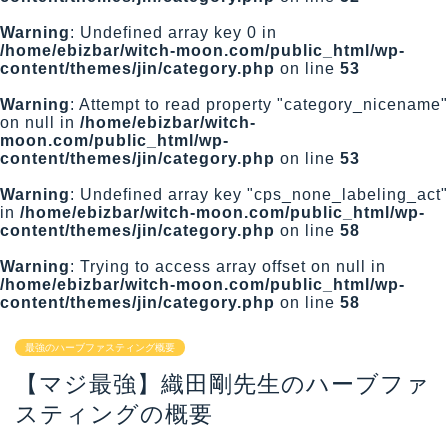
Warning
: Undefined array key 0 in
/home/ebizbar/witch-moon.com/public_html/wp-
content/themes/jin/category.php
on line
53
Warning
: Attempt to read property "category_nicename"
on null in
/home/ebizbar/witch-
moon.com/public_html/wp-
content/themes/jin/category.php
on line
53
Warning
: Undefined array key "cps_none_labeling_act"
in
/home/ebizbar/witch-moon.com/public_html/wp-
content/themes/jin/category.php
on line
58
Warning
: Trying to access array offset on null in
/home/ebizbar/witch-moon.com/public_html/wp-
content/themes/jin/category.php
on line
58
最強のハーブファスティング概要
【マジ最強】織田剛先生のハーブファ
スティングの概要