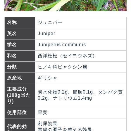
名称
ジュニパー
英名
Juniper
学名
Juniperus communis
和名
西洋杜松（セイヨウネズ）
分類
ヒノキ科ビャクシン属
原産地
ギリシャ
主要成分
炭水化物0.2g、脂肪0.1g、タンパク質
(100g当た
0.2g、ナトリウム1.4mg
り)
使用部位
果実
利尿効果
代表的効
胃腸の調子を整える効果