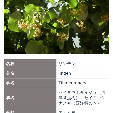
名称
リンデン
英名
linden
学名
Tilia europaea
セイヨウボダイジュ（西
和名
洋菩提樹）、セイヨウシ
ナノキ（西洋科の木）
分類
アオイ科