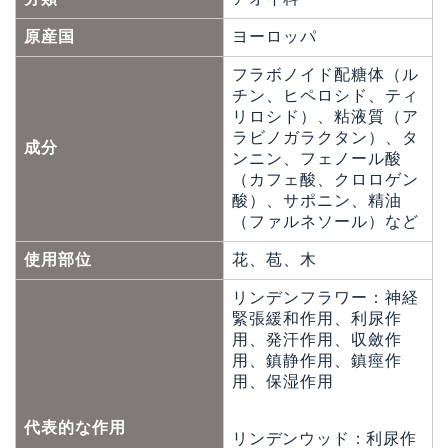
原産国
ヨーロッパ
フラボノイド配糖体（ル
チン、ヒペロシド、ティ
リロシド）、粘液質（ア
ラビノガラクタン）、タ
成分
ンニン、フェノール酸
（カフェ酸、クロロゲン
酸）、サポニン、精油
（ファルネソール）など
使用部位
花、苞、木
リンデンフラワー：神経
緊張緩和作用、利尿作
用、発汗作用、収斂作
用、鎮静作用、鎮痙作
用、保湿作用
代表的な作用
リンデンウッド：利尿作