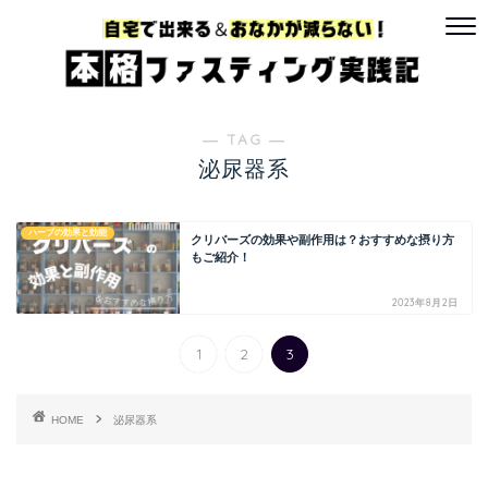
― TAG ―
泌尿器系
ハーブの効果と効能
クリバーズの効果や副作用は？おすすめな摂り方
もご紹介！
2023年8月2日
1
2
3
HOME
泌尿器系