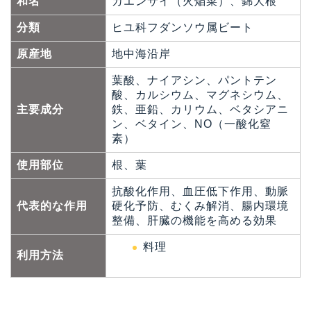
和名
カエンサイ（火焔菜）、錦大根
分類
ヒユ科フダンソウ属ビート
原産地
地中海沿岸
葉酸、ナイアシン、パントテン
酸、カルシウム、マグネシウム、
主要成分
鉄、亜鉛、カリウム、ベタシアニ
ン、ベタイン、NO（一酸化窒
素）
使用部位
根、葉
抗酸化作用、血圧低下作用、動脈
代表的な作用
硬化予防、むくみ解消、腸内環境
整備、肝臓の機能を高める効果
料理
利用方法