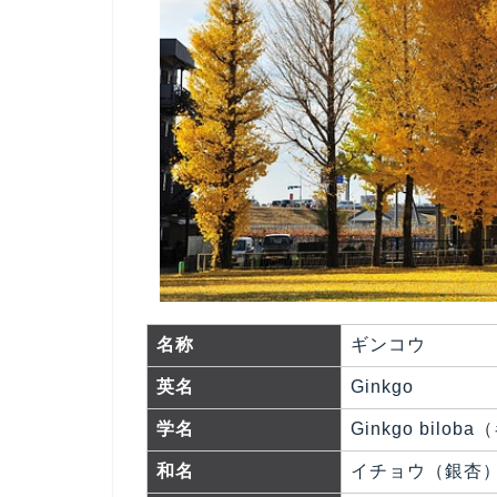
名称
ギンコウ
英名
Ginkgo
学名
Ginkgo bil
和名
イチョウ（銀杏