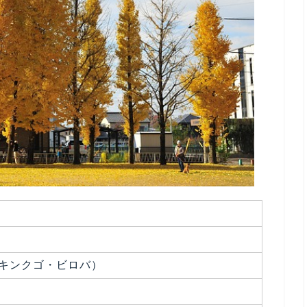
oba（キンクゴ・ビロバ）
）