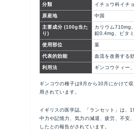
分類
イチョウ科イチ
原産地
中国
主要成分 (100g当た
カリウム710mg
り)
鉛0.4mg、ビタミ
使用部位
葉
代表的効能
血流を改善する
利用法
ギンコウティー
ギンコウの種子は9月から10月にかけて
用されています。
イギリスの医学誌、「ランセット」は、1
中力や記憶力、気力の減退、疲労、不安
したとの報告がされています。