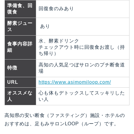
準備食、回
回復食のみあり
復食
酵素ジュー
あり
ス
水、酵素ドリンク
食事内容詳
チェックアウト時に回復食お渡し（持
細
ち帰り）
高知の人気足つぼサロンのプチ断食道
特徴
場
URL
https://www.asimomiloop.com/
オススメな
心も体もデトックスしてスッキリした
人
い人
高知県の安い断食（ファスティング）施設・ホテルの
おすすめは、足もみサロンLOOP（ループ）です。