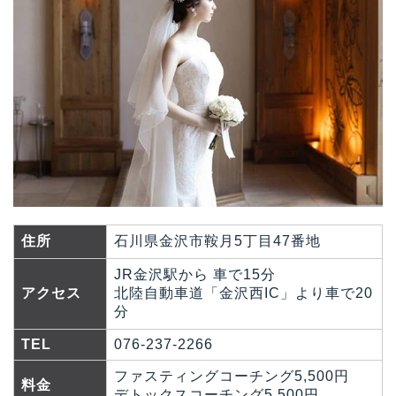
住所
石川県金沢市鞍月5丁目47番地
JR金沢駅から 車で15分
アクセス
北陸自動車道「金沢西IC」より車で20
分
TEL
076-237-2266
ファスティングコーチング5,500円
料金
デトックスコーチング5,500円