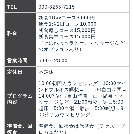
TEL
090-8265-7215
断食1Dayコース6,000円
断食1泊2日コース10,000
断食癒しコース15,000円
料金
断食集中コース15,000円
（その他っセラピー、マッサージなど
のオプションあり）
営業時間
5:00～23:00
定休日
不定休
10:00初回カウンセリング→10:30マイ
ンドフルネス瞑想→11：30自由時間→
プログラム
14:00写経→自由時間→山中温泉・マ
内容
ッサージなど→21:00就寝→翌日5:00
起床→5:30白湯・散歩→5:30瞑想→9:
00終了カウンセリング
準備食、回
準備食、回復食は代替食（ファストプ
復食
ロガユなど）