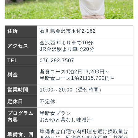
住所
石川県金沢市玉鉾2-162
金沢西ICより車で10分
アクセス
JR金沢駅より車で20分
TEL
076-292-7507
断食コース1泊2日13,200円～
料金
半断食コース1泊2日15,700円～
営業時間
10:00～20:00（受付時間）
定休日
不定休
プログラム
半断食プラン
内容
おかゆと具なし味噌汁
準備食は自宅で肉料理を避け摂取量は
準備食、回
８分目に、回復食は胡麻豆腐、茶粥な