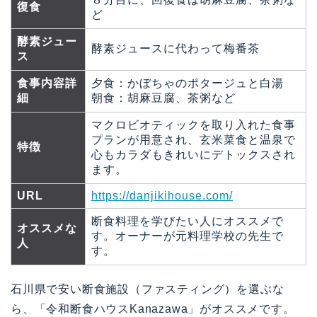
復食
ど
酵素ジュー
酵素ジュースに代わって梅番茶
ス
食事内容詳
夕食：かぼちゃのポタージュと白湯
細
朝食：胡麻豆腐、茶粥など
マクロビオティックを取り入れた食事
プランが用意され、玄米菜食と温泉で
特徴
心もカラダもきれいにデトックスされ
ます。
URL
https://danjikihouse.com/
断食料理を学びたい人にオススメで
オススメな
す。オーナーが元料理学校の先生で
人
す。
石川県で安い断食施設（ファスティング）を選ぶな
ら、「令和断食ハウスKanazawa」がオススメです。