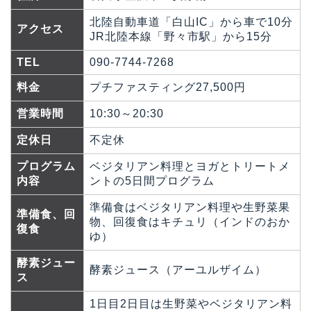
北陸自動車道「白山IC」から車で10分
アクセス
JR北陸本線「野々市駅」から15分
TEL
090-7744-7268
料金
プチファスティング27,500円
営業時間
10:30～20:30
定休日
不定休
プログラム
ベジタリアン料理とヨガとトリートメ
内容
ントの5日間プログラム
準備食はベジタリアン料理や生野菜果
準備食、回
物、回復食はキチュリ（インドのおか
復食
ゆ）
酵素ジュー
酵素ジュース（アーユルザイム）
ス
1日目2日目は生野菜やベジタリアン料