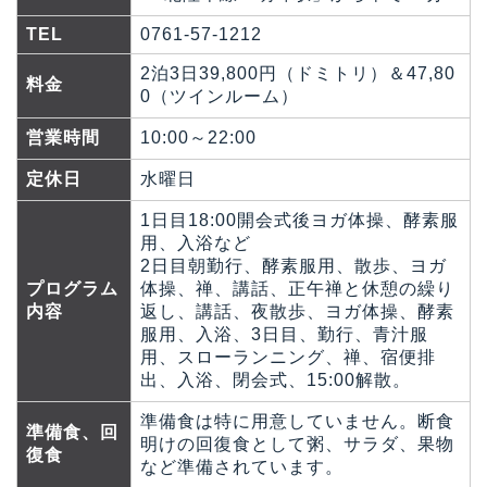
TEL
0761-57-1212
2泊3日39,800円（ドミトリ）＆47,80
料金
0（ツインルーム）
営業時間
10:00～22:00
定休日
水曜日
1日目18:00開会式後ヨガ体操、酵素服
用、入浴など
2日目朝勤行、酵素服用、散歩、ヨガ
プログラム
体操、禅、講話、正午禅と休憩の繰り
内容
返し、講話、夜散歩、ヨガ体操、酵素
服用、入浴、3日目、勤行、青汁服
用、スローランニング、禅、宿便排
出、入浴、閉会式、15:00解散。
準備食は特に用意していません。断食
準備食、回
明けの回復食として粥、サラダ、果物
復食
など準備されています。