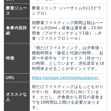
酵素ジュー
酵素ドリンク（ハーザイム®113グラ
ス
ンプロ）
朝酵素ファスティング期間は朝はハー
食事内容詳
ザイム®20ml→昼食は通常食→15:00
細
間食（プロテインナチュラ1袋）→夕
食（ファストプロミール）
「朝だけファスティング」は夕食後～
睡眠時間を「吸収と代謝の時間」、起
特徴
床〜午前中を「デトックス（排せつ）
の時間」としています。消化器官を16
時間休ませることがポイントです。
URL
https://anjoue.net/jinen/guidance/
朝だけファスティングはもっともやり
やすい分、初めての方に向いていま
オススメな
す。ただし、夕食後から翌日の昼食ま
人
でを16時間以上開ける必要がありま
す。