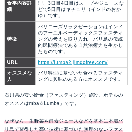
食事内容詳
理、3日目4日目はスープやジュースな
細
どで5日目はキチュリ（インドのおか
ゆ）です。
バリニーズリラクゼーションはインド
のアーユルベーディックスファスティ
特徴
ングの考えを取り入れ、バリ島の伝統
的民間療法である自然治癒力を生かし
たものです。
URL
https://lumba2.jimdofree.com/
オススメな
バリ料理に基づいた食べるファスティ
人
ングに興味のある方にオススメです。
石川県の安い断食（ファスティング）施設、ホテルの
オススメはmba☆Lumba」です。
なぜなら、生野菜や酵素ジュースなどを基本に本場バ
リ島で習得した高い技術に基づいた無理のないファス