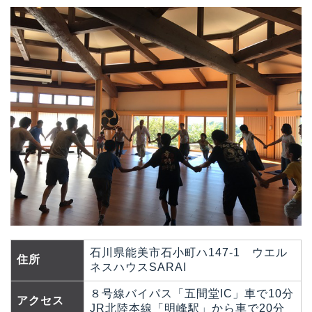
石川県能美市石小町ハ147-1 ウエル
住所
ネスハウスSARAI
８号線バイパス「五間堂IC」車で10分
アクセス
JR北陸本線「明峰駅」から車で20分