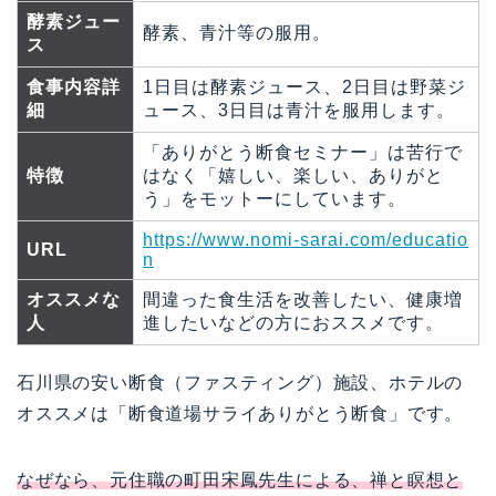
酵素ジュー
酵素、青汁等の服用。
ス
食事内容詳
1日目は酵素ジュース、2日目は野菜ジ
細
ュース、3日目は青汁を服用します。
「ありがとう断食セミナー」は苦行で
特徴
はなく「嬉しい、楽しい、ありがと
う」をモットーにしています。
https://www.nomi-sarai.com/educatio
URL
n
オススメな
間違った食生活を改善したい、健康増
人
進したいなどの方におススメです。
石川県の安い断食（ファスティング）施設、ホテルの
オススメは「断食道場サライありがとう断食」です。
なぜなら、元住職の町田宋鳳先生による、禅と瞑想と